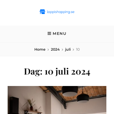
Skip
to
content
LOPPISHOPPING.SE
Allt om vintage, second hand och loppmarknad
MENU
Home
2024
juli
10
Dag:
10 juli 2024