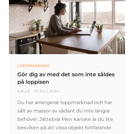
Categories
LOPPMARKNAD
Gör dig av med det som inte såldes
på loppisen
BY
POSTED
KALLE
10 JULI 2024
ON
Du har arrangerat loppmarknad och har
sålt av massor av sådant du inte längre
behöver. Jättebra! Men kanske är du lite
besviken på att vissa objekt fortfarande