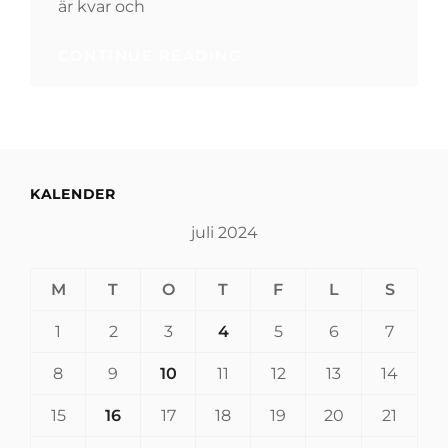
är kvar och
CONTINUE READING
GÖR DIG AV
MED DET SOM
INTE SÅLDES PÅ
LOPPISEN
KALENDER
juli 2024
M
T
O
T
F
L
S
1
2
3
4
5
6
7
8
9
10
11
12
13
14
15
16
17
18
19
20
21