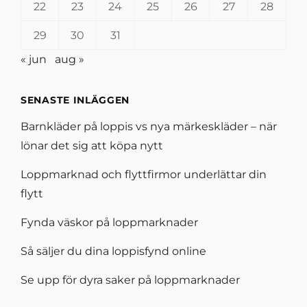
22
23
24
25
26
27
28
29
30
31
« jun
aug »
SENASTE INLÄGGEN
Barnkläder på loppis vs nya märkeskläder – när
lönar det sig att köpa nytt
Loppmarknad och flyttfirmor underlättar din
flytt
Fynda väskor på loppmarknader
Så säljer du dina loppisfynd online
Se upp för dyra saker på loppmarknader